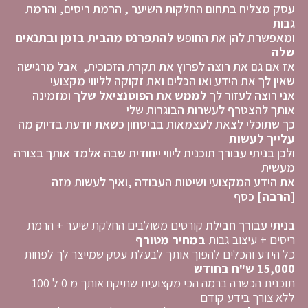
עסק מצליח בתחום החלקות השיער , הרמת ריסים, והרמת
גבות
ומאפשרת להן את החופש
להתפרנס מהבית בזמן ובתנאים
שלה
אז אם גם את רוצה לפרוץ את תקרת הזכוכית, אבל מרגישה
שאין לך את הידע ואו הכלים ואת זקוקה לליווי מקצועי
אני רוצה לעזור לך
לממש את הפוטנציאל שלך
ומזמינה
אותך להצטרף לעשרות הבוגרות שלי
כך שתוכלי לצאת לעצמאות בביטחון כשאת יודעת בדיוק מה
עלייך לעשות
ולכן בניתי עבורך תוכנית ליווי ייחודית שבה אלמד אותך בצורה
מעשית
את הידע המקצועי ושיטות העבודה ,ואיך לעשות מזה
[הרבה]
כסף
בניתי עבורך חבילת
קורסים משולבים החלקת שיער + הרמת
ריסים + עיצוב גבות
במחיר מטורף
כל הידע והכלים להפוך אותך לבעלת עסק שמייצר לך לפחות
15,000 ש"ח בחודש
תוכנית הכשרה ברמה הכי מקצועית שתיקח אותך מ 0 ל 100
ללא צורך בידע קודם